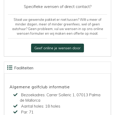
Specifieke wensen of direct contact?
Staat uw gewenste pakket er niet tussen? Wilt u meer of
minder dagen, meer of minder greenfees, wel of geen
autohuur? Geen probleem, vul uw wensen in op ons online
wensen formulier en wij maken een offerte op maat.
Geef online je wensen door
Faciliteiten
Accommodaties
Beoordelingen
Kaart
Algemene golfclub informatie
Bezoekadres:
Carrer Solleric 1, 07013 Palma
de Mallorca
Aantal holes:
18 holes
Par:
71