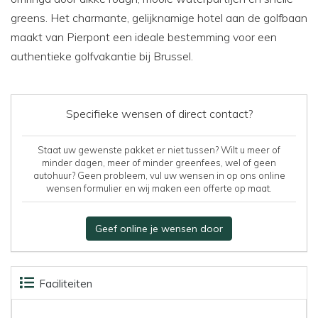
greens. Het charmante, gelijknamige hotel aan de golfbaan
maakt van Pierpont een ideale bestemming voor een
authentieke golfvakantie bij Brussel.
Specifieke wensen of direct contact?
Staat uw gewenste pakket er niet tussen? Wilt u meer of
minder dagen, meer of minder greenfees, wel of geen
autohuur? Geen probleem, vul uw wensen in op ons online
wensen formulier en wij maken een offerte op maat.
Geef online je wensen door
Faciliteiten
Accommodaties
Beoordelingen
Kaart