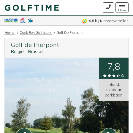
Togg
Menu
navig
9,5
bij Klantenvertellen
Home
->
Zoek Een Golfbaan
->
Golf De Pierpont
Golf de Pierpont
België
-
Brussel
7,8
inland,
linksbaan,
parkbaan