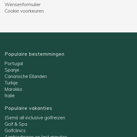
Wensenformulier
Cookie voorkeuren
Populaire bestemmingen
Portugal
Spanje
Canarische Eilanden
Turkije
Marokko
Italië
Populaire vakanties
(Semi) all inclusive golfreizen
Golf & Spa
Golfclinics
Aanbiedingen en last minutes