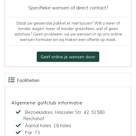
Specifieke wensen of direct contact?
Staat uw gewenste pakket er niet tussen? Wilt u meer of
minder dagen, meer of minder greenfees, wel of geen
autohuur? Geen probleem, vul uw wensen in op ons online
wensen formulier en wij maken een offerte op maat.
Geef online je wensen door
Faciliteiten
Beoordelingen
Kaart
Algemene golfclub informatie
Bezoekadres:
Hasseler Str. 42, 51580
Reichshof
Aantal holes:
18 holes
Par:
73