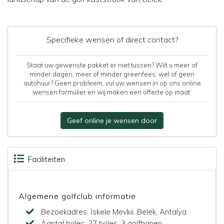
Specifieke wensen of direct contact?
Staat uw gewenste pakket er niet tussen? Wilt u meer of
minder dagen, meer of minder greenfees, wel of geen
autohuur? Geen probleem, vul uw wensen in op ons online
wensen formulier en wij maken een offerte op maat.
Geef online je wensen door
Faciliteiten
Accommodaties
Beoordelingen
Kaart
Banen
Algemene golfclub informatie
Bezoekadres:
İskele Mevkii, Belek, Antalya
Aantal holes:
27 holes, 3 golfbanen