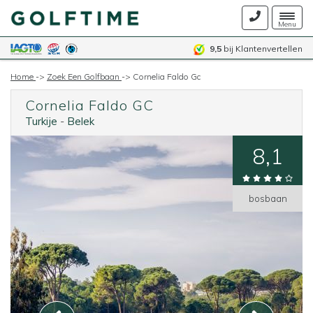
Togg
Menu
navig
9,5
bij Klantenvertellen
Home
->
Zoek Een Golfbaan
->
Cornelia Faldo Gc
Cornelia Faldo GC
Turkije
-
Belek
8,1
bosbaan