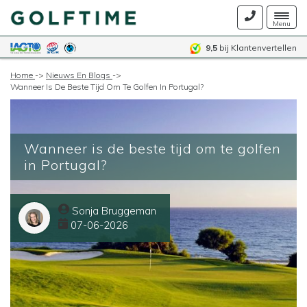
Togg
Menu
navig
9,5
bij Klantenvertellen
Home
->
Nieuws En Blogs
->
Wanneer Is De Beste Tijd Om Te Golfen In Portugal?
Wanneer is de beste tijd om te golfen
in Portugal?
Sonja Bruggeman
07-06-2026