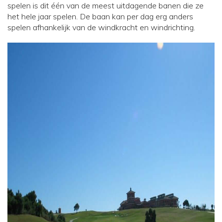
spelen is dit één van de meest uitdagende banen die ze
het hele jaar spelen. De baan kan per dag erg anders
spelen afhankelijk van de windkracht en windrichting.