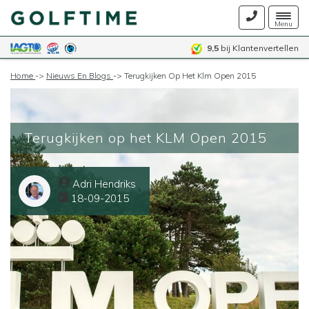
Togg
Menu
navig
9,5
bij Klantenvertellen
Home
->
Nieuws En Blogs
->
Terugkijken Op Het Klm Open 2015
Terugkijken op het KLM Open 2015
Adri Hendriks
18-09-2015