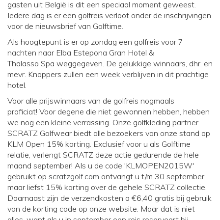
gasten uit België is dit een speciaal moment geweest.
Iedere dag is er een golfreis verloot onder de inschrijvingen
voor de nieuwsbrief van Golftime.
Als hoogtepunt is er op zondag een golfreis voor 7
nachten naar Elba Estepona Gran Hotel &
Thalasso Spa weggegeven. De gelukkige winnaars, dhr. en
mevr. Knoppers zullen een week verblijven in dit prachtige
hotel.
Voor alle prijswinnaars van de golfreis nogmaals
proficiat! Voor degene die niet gewonnen hebben, hebben
we nog een kleine verrassing. Onze golfkleding partner
SCRATZ Golfwear biedt alle bezoekers van onze stand op
KLM Open 15% korting. Exclusief voor u als Golftime
relatie, verlengt SCRATZ deze actie gedurende de hele
maand september! Als u de code 'KLMOPEN2015W'
gebruikt op
scratzgolf.com
ontvangt u t/m 30 september
maar liefst 15% korting over de gehele SCRATZ collectie.
Daarnaast zijn de verzendkosten a €6,40 gratis bij gebruik
van de korting code op onze website. Maar dat is niet
alles, want als u in september een reis reserveert bij