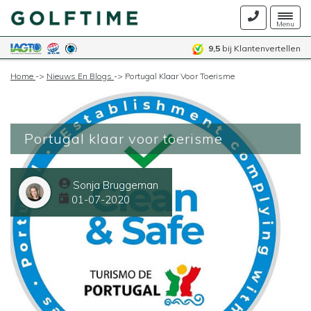
Togg
Menu
navig
9,5
bij Klantenvertellen
Home
->
Nieuws En Blogs
->
Portugal Klaar Voor Toerisme
Portugal klaar voor toerisme
Sonja Bruggeman
01-07-2020