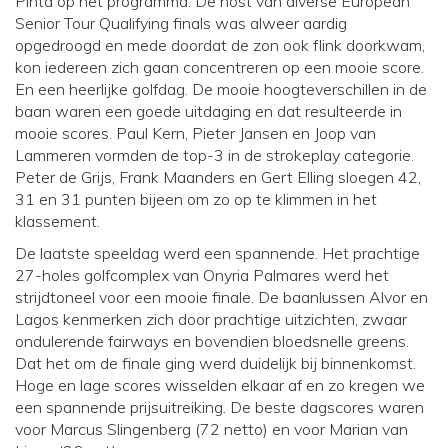
Pinta op het programma. De host van diverse European
Senior Tour Qualifying finals was alweer aardig
opgedroogd en mede doordat de zon ook flink doorkwam,
kon iedereen zich gaan concentreren op een mooie score.
En een heerlijke golfdag. De mooie hoogteverschillen in de
baan waren een goede uitdaging en dat resulteerde in
mooie scores. Paul Kern, Pieter Jansen en Joop van
Lammeren vormden de top-3 in de strokeplay categorie.
Peter de Grijs, Frank Maanders en Gert Elling sloegen 42,
31 en 31 punten bijeen om zo op te klimmen in het
klassement.
De laatste speeldag werd een spannende. Het prachtige
27-holes golfcomplex van Onyria Palmares werd het
strijdtoneel voor een mooie finale. De baanlussen Alvor en
Lagos kenmerken zich door prachtige uitzichten, zwaar
ondulerende fairways en bovendien bloedsnelle greens.
Dat het om de finale ging werd duidelijk bij binnenkomst.
Hoge en lage scores wisselden elkaar af en zo kregen we
een spannende prijsuitreiking. De beste dagscores waren
voor Marcus Slingenberg (72 netto) en voor Marian van