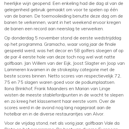
heerlijke wijn geopend. Een enkeling had die dag al van de
gelegenheid gebruik gemaakt om voor te spelen op één
van de banen. De toernooileiding benutte deze dag om de
banen te verkennen, want in het weekend ervoor kregen
de banen een record aan neerslag te verwerken.
Op donderdag 5 november stond de eerste wedstrijddag
op het programma. Gramacho, waar vorig jaar de finale
gespeeld werd, was het decor en 58 golfers sloegen af op
de par 4 eerste hole van deze toch nog wel wat natte
golfbaan. Jan Willem van der Eijk, Joost Slagter en Joop van
Lammeren kwamen in de strokeplay categorie met de
beste scores binnen. Netto scores van respectievelijk 72,
75 en 75 slagen waren goed voor de podiumplaatsen.
Ilona Brinkhof, Frank Maanders en Marian van Linge
wisten de meeste stablefordpunten in de wacht te slepen
en zo kreeg het klassement haar eerste vorm. Over de
scores werd in de avond nog lang nagepraat aan de
hotelbar en in de diverse restaurantjes van Alvor.
Voor de vrijdag stond, net als vorig jaar, golfbaan Vale da