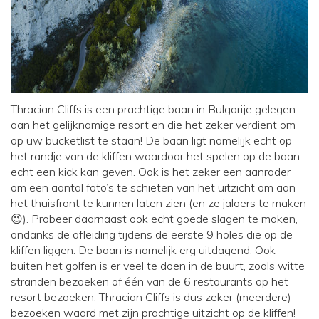
Thracian Cliffs is een prachtige baan in Bulgarije gelegen
aan het gelijknamige resort en die het zeker verdient om
op uw bucketlist te staan! De baan ligt namelijk echt op
het randje van de kliffen waardoor het spelen op de baan
echt een kick kan geven. Ook is het zeker een aanrader
om een aantal foto’s te schieten van het uitzicht om aan
het thuisfront te kunnen laten zien (en ze jaloers te maken
😉). Probeer daarnaast ook echt goede slagen te maken,
ondanks de afleiding tijdens de eerste 9 holes die op de
kliffen liggen. De baan is namelijk erg uitdagend. Ook
buiten het golfen is er veel te doen in de buurt, zoals witte
stranden bezoeken of één van de 6 restaurants op het
resort bezoeken. Thracian Cliffs is dus zeker (meerdere)
bezoeken waard met zijn prachtige uitzicht op de kliffen!