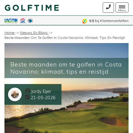
Togg
Menu
navig
9,5
bij Klantenvertellen
Home
->
Nieuws En Blogs
->
Beste Maanden Om Te Golfen In Costa Navarino: Klimaat, Tips En Reistijd
Beste maanden om te golfen in Costa
Navarino: klimaat, tips en reistijd
Jordy Eijer
21-05-2026