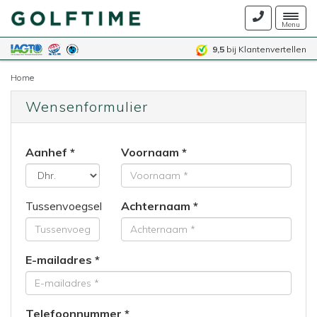
Togg
Menu
navig
9,5
bij Klantenvertellen
Home
Wensenformulier
Aanhef
Voornaam
Tussenvoegsel
Achternaam
E-mailadres
Telefoonnummer