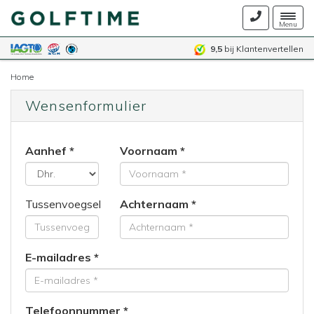
Togg
Menu
navig
9,5
bij Klantenvertellen
Home
Wensenformulier
Aanhef
Voornaam
Tussenvoegsel
Achternaam
E-mailadres
Telefoonnummer