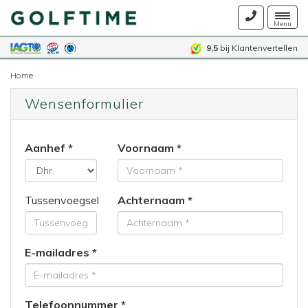
Togg
Menu
navig
9,5
bij Klantenvertellen
Home
Wensenformulier
Aanhef
Voornaam
Tussenvoegsel
Achternaam
E-mailadres
Telefoonnummer