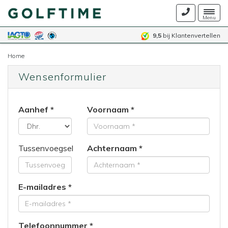
Togg
Menu
navig
9,5
bij Klantenvertellen
Home
Wensenformulier
Aanhef
Voornaam
Tussenvoegsel
Achternaam
E-mailadres
Telefoonnummer