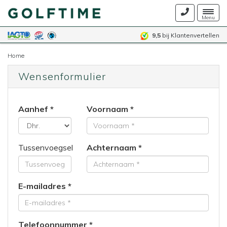
Togg
Menu
navig
9,5
bij Klantenvertellen
Home
Wensenformulier
Aanhef
Voornaam
Tussenvoegsel
Achternaam
E-mailadres
Telefoonnummer