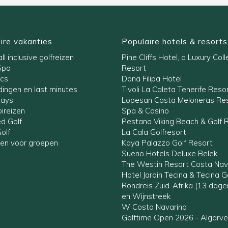
ire vakanties
Populaire hotels & resorts
ll inclusive golfreizen
Pine Cliffs Hotel, a Luxury Coll
Spa
Resort
ics
Dona Filipa Hotel
ingen en last minutes
Tivoli La Caleta Tenerife Reso
tays
Lopesan Costa Meloneras Res
ireizen
Spa & Casino
ed Golf
Pestana Viking Beach & Golf 
olf
La Cala Golfresort
zen voor groepen
Kaya Palazzo Golf Resort
Sueno Hotels Deluxe Belek
The Westin Resort Costa Nav
Hotel Jardin Tecina & Tecina G
Rondreis Zuid-Afrika (13 dag
en Wijnstreek
W Costa Navarino
Golftime Open 2026 - Algarve