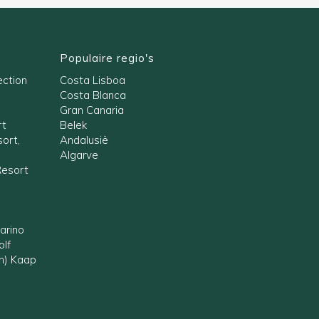
Populaire regio's
ection
Costa Lisboa
Costa Blanca
Gran Canaria
rt
Belek
ort,
Andalusië
Algarve
Resort
arino
olf
en) Kaap