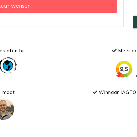
tuur wensen
sloten bij
Meer da
p maat
Winnaar IAGTO 