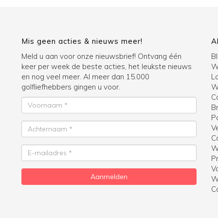
Mis geen acties & nieuws meer!
A
Meld u aan voor onze nieuwsbrief! Ontvang één
B
keer per week de beste acties, het leukste nieuws
W
en nog veel meer. Al meer dan 15.000
La
golfliefhebbers gingen u voor.
Wi
C
Voornaam
B
P
Achternaam
V
C
W
E-
Pr
mailadres
V
Aanmelden
W
C