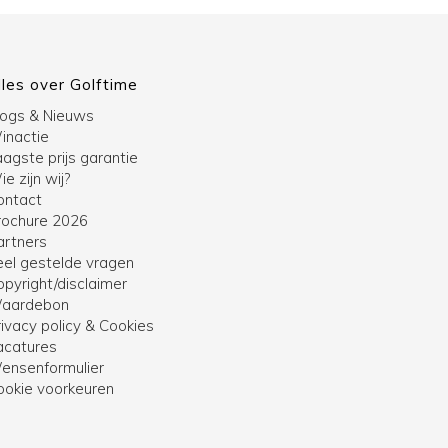
lles over Golftime
logs & Nieuws
inactie
agste prijs garantie
e zijn wij?
ontact
rochure 2026
artners
eel gestelde vragen
opyright/disclaimer
aardebon
ivacy policy & Cookies
acatures
ensenformulier
ookie voorkeuren