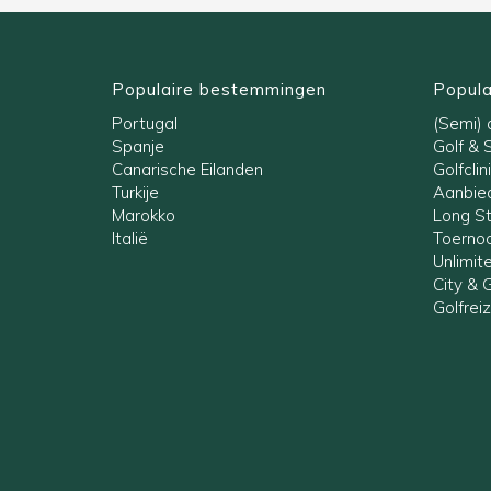
Populaire bestemmingen
Popula
Portugal
(Semi) a
Spanje
Golf & 
Canarische Eilanden
Golfclin
Turkije
Aanbied
Marokko
Long S
Italië
Toernoo
Unlimit
City & G
Golfrei