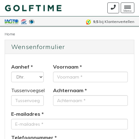
Togg
Menu
navig
9,5
bij Klantenvertellen
Home
Wensenformulier
Aanhef
Voornaam
Tussenvoegsel
Achternaam
E-mailadres
Telefoonnummer