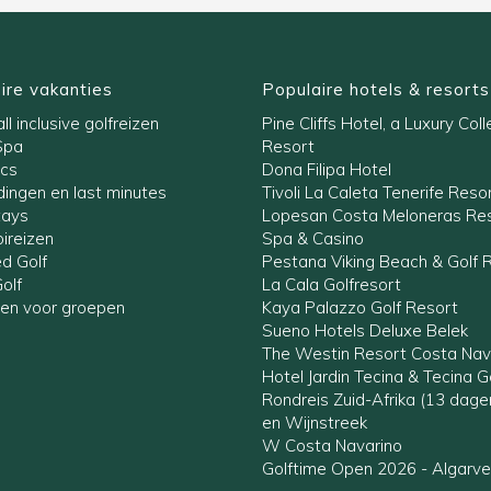
ire vakanties
Populaire hotels & resorts
ll inclusive golfreizen
Pine Cliffs Hotel, a Luxury Coll
Spa
Resort
ics
Dona Filipa Hotel
ingen en last minutes
Tivoli La Caleta Tenerife Reso
tays
Lopesan Costa Meloneras Res
ireizen
Spa & Casino
ed Golf
Pestana Viking Beach & Golf 
olf
La Cala Golfresort
zen voor groepen
Kaya Palazzo Golf Resort
Sueno Hotels Deluxe Belek
The Westin Resort Costa Nav
Hotel Jardin Tecina & Tecina G
Rondreis Zuid-Afrika (13 dag
en Wijnstreek
W Costa Navarino
Golftime Open 2026 - Algarve