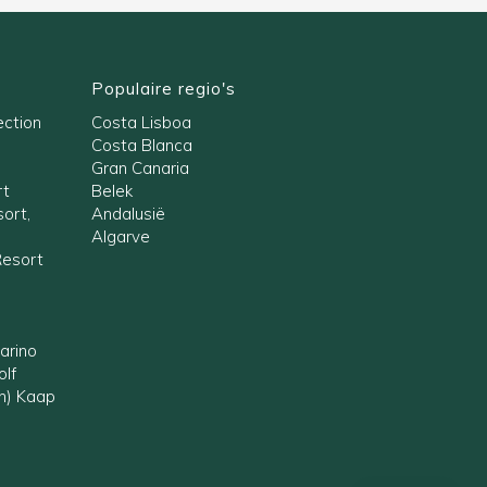
Populaire regio's
ection
Costa Lisboa
Costa Blanca
Gran Canaria
rt
Belek
ort,
Andalusië
Algarve
Resort
arino
olf
en) Kaap