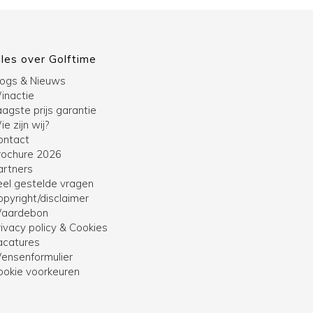
lles over Golftime
logs & Nieuws
inactie
agste prijs garantie
e zijn wij?
ontact
rochure 2026
artners
eel gestelde vragen
opyright/disclaimer
aardebon
ivacy policy & Cookies
acatures
ensenformulier
ookie voorkeuren