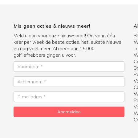
Mis geen acties & nieuws meer!
A
Meld u aan voor onze nieuwsbrief! Ontvang één
B
keer per week de beste acties, het leukste nieuws
W
en nog veel meer. Al meer dan 15.000
La
golfliefhebbers gingen u voor.
Wi
C
Voornaam
B
P
Achternaam
V
C
W
E-
Pr
mailadres
V
Aanmelden
W
C