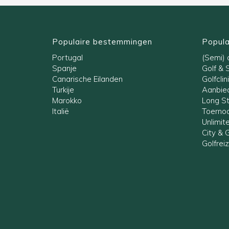
Populaire bestemmingen
Popula
Portugal
(Semi) a
Spanje
Golf & 
Canarische Eilanden
Golfclin
Turkije
Aanbied
Marokko
Long S
Italië
Toernoo
Unlimit
City & G
Golfrei