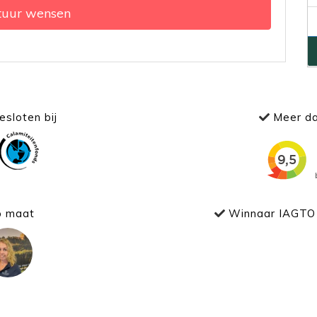
tuur wensen
sloten bij
Meer da
p maat
Winnaar IAGTO 