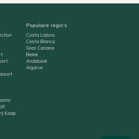
Populaire regio's
ection
Costa Lisboa
Costa Blanca
Gran Canaria
rt
Belek
ort,
Andalusië
Algarve
Resort
arino
olf
en) Kaap