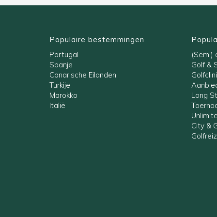
Populaire bestemmingen
Popula
Portugal
(Semi) a
Spanje
Golf & 
Canarische Eilanden
Golfclin
Turkije
Aanbied
Marokko
Long S
Italië
Toernoo
Unlimit
City & G
Golfrei