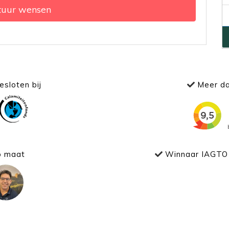
tuur wensen
sloten bij
Meer da
p maat
Winnaar IAGTO 