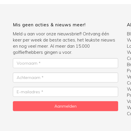
Mis geen acties & nieuws meer!
A
Meld u aan voor onze nieuwsbrief! Ontvang één
B
keer per week de beste acties, het leukste nieuws
W
en nog veel meer. Al meer dan 15.000
La
golfliefhebbers gingen u voor.
Wi
C
Voornaam
B
P
Achternaam
V
C
W
E-
Pr
mailadres
V
Aanmelden
W
C