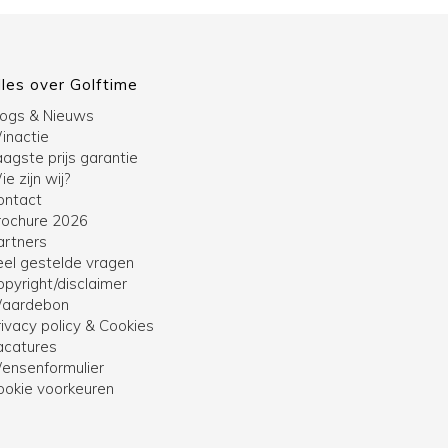
lles over Golftime
logs & Nieuws
inactie
agste prijs garantie
e zijn wij?
ontact
rochure 2026
artners
eel gestelde vragen
opyright/disclaimer
aardebon
ivacy policy & Cookies
acatures
ensenformulier
ookie voorkeuren