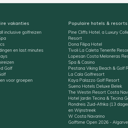
ire vakanties
Populaire hotels & resorts
ll inclusive golfreizen
Pine Cliffs Hotel, a Luxury Coll
Spa
Resort
ics
Dona Filipa Hotel
ingen en last minutes
Tivoli La Caleta Tenerife Reso
tays
Lopesan Costa Meloneras Res
ireizen
Spa & Casino
ed Golf
Pestana Viking Beach & Golf 
olf
La Cala Golfresort
zen voor groepen
Kaya Palazzo Golf Resort
Sueno Hotels Deluxe Belek
The Westin Resort Costa Nav
Hotel Jardin Tecina & Tecina G
Rondreis Zuid-Afrika (13 dag
en Wijnstreek
W Costa Navarino
Golftime Open 2026 - Algarve