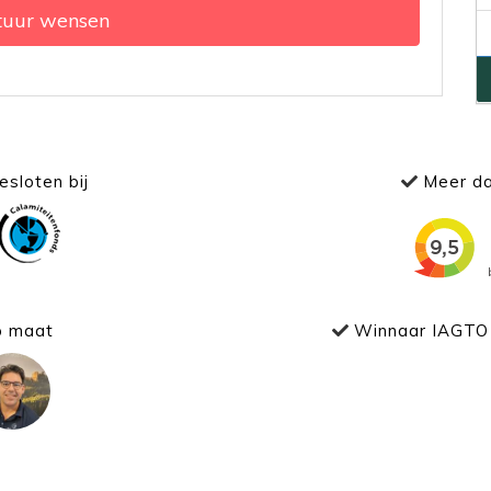
tuur wensen
sloten bij
Meer da
p maat
Winnaar IAGTO 