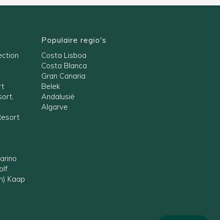
Populaire regio's
ection
Costa Lisboa
Costa Blanca
Gran Canaria
rt
Belek
ort,
Andalusië
Algarve
Resort
arino
olf
en) Kaap