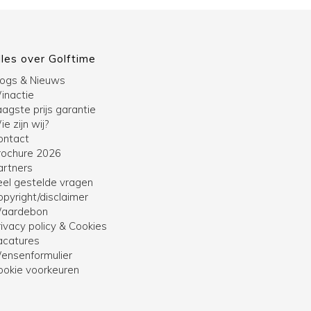
lles over Golftime
logs & Nieuws
inactie
agste prijs garantie
e zijn wij?
ontact
rochure 2026
artners
eel gestelde vragen
opyright/disclaimer
aardebon
ivacy policy & Cookies
acatures
ensenformulier
ookie voorkeuren