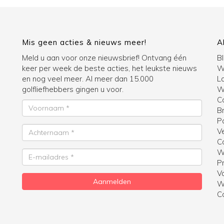
Mis geen acties & nieuws meer!
A
Meld u aan voor onze nieuwsbrief! Ontvang één
B
keer per week de beste acties, het leukste nieuws
W
en nog veel meer. Al meer dan 15.000
La
golfliefhebbers gingen u voor.
Wi
C
Voornaam
B
P
Achternaam
V
C
W
E-
Pr
mailadres
V
Aanmelden
W
C