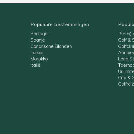
Populaire bestemmingen
Popula
Portugal
(Semi) a
Spanje
Golf & 
Canarische Eilanden
Golfclin
Turkije
Aanbied
Marokko
Long S
Italië
Toernoo
Unlimit
City & G
Golfrei