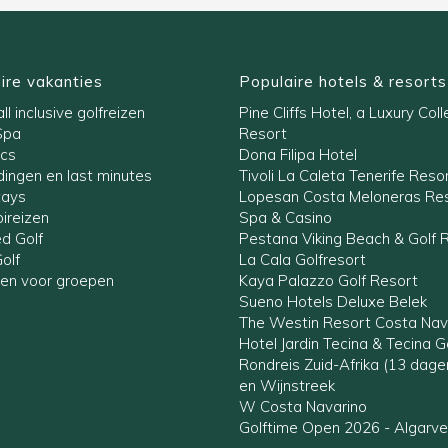
ire vakanties
Populaire hotels & resorts
ll inclusive golfreizen
Pine Cliffs Hotel, a Luxury Coll
Spa
Resort
ics
Dona Filipa Hotel
ingen en last minutes
Tivoli La Caleta Tenerife Reso
tays
Lopesan Costa Meloneras Res
ireizen
Spa & Casino
ed Golf
Pestana Viking Beach & Golf 
olf
La Cala Golfresort
zen voor groepen
Kaya Palazzo Golf Resort
Sueno Hotels Deluxe Belek
The Westin Resort Costa Nav
Hotel Jardin Tecina & Tecina G
Rondreis Zuid-Afrika (13 dag
en Wijnstreek
W Costa Navarino
Golftime Open 2026 - Algarve