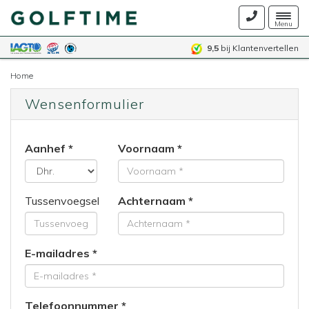
Togg
Menu
navig
9,5
bij Klantenvertellen
Home
Wensenformulier
Aanhef
Voornaam
Tussenvoegsel
Achternaam
E-mailadres
Telefoonnummer