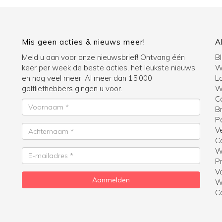
Mis geen acties & nieuws meer!
A
Meld u aan voor onze nieuwsbrief! Ontvang één
B
keer per week de beste acties, het leukste nieuws
W
en nog veel meer. Al meer dan 15.000
La
golfliefhebbers gingen u voor.
Wi
C
Voornaam
B
P
Achternaam
V
C
W
E-
Pr
mailadres
V
Aanmelden
W
C