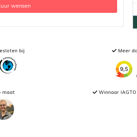
tuur wensen
sloten bij
Meer da
p maat
Winnaar IAGTO 