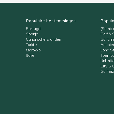
Populaire bestemmingen
Popula
Portugal
(Semi) a
Spanje
Golf & 
Canarische Eilanden
Golfclin
Turkije
Aanbied
Marokko
Long S
Italië
Toernoo
Unlimit
City & G
Golfrei