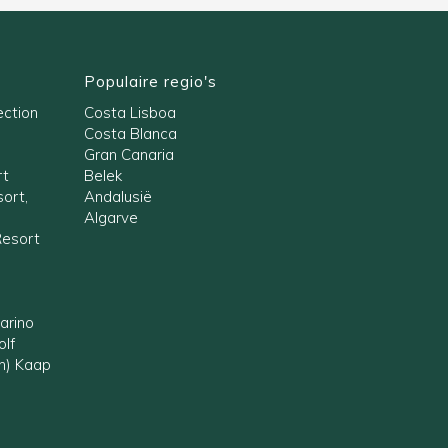
Populaire regio's
ection
Costa Lisboa
Costa Blanca
Gran Canaria
rt
Belek
ort,
Andalusië
Algarve
Resort
arino
olf
en) Kaap