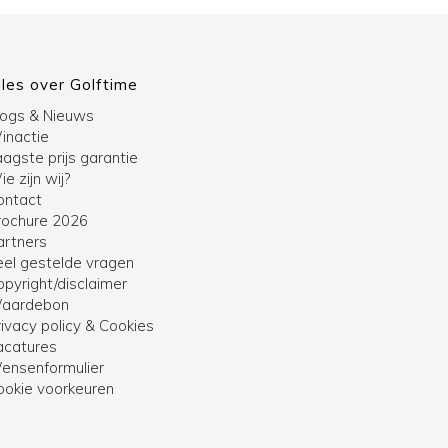
lles over Golftime
logs & Nieuws
inactie
agste prijs garantie
e zijn wij?
ontact
rochure 2026
artners
eel gestelde vragen
opyright/disclaimer
aardebon
ivacy policy & Cookies
acatures
ensenformulier
ookie voorkeuren