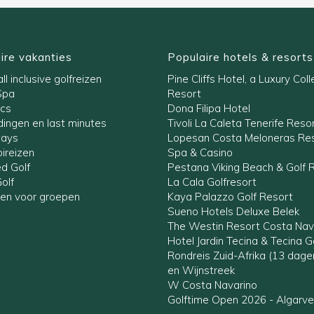
ire vakanties
Populaire hotels & resorts
ll inclusive golfreizen
Pine Cliffs Hotel, a Luxury Coll
Spa
Resort
ics
Dona Filipa Hotel
ingen en last minutes
Tivoli La Caleta Tenerife Reso
tays
Lopesan Costa Meloneras Res
ireizen
Spa & Casino
ed Golf
Pestana Viking Beach & Golf 
olf
La Cala Golfresort
zen voor groepen
Kaya Palazzo Golf Resort
Sueno Hotels Deluxe Belek
The Westin Resort Costa Nav
Hotel Jardin Tecina & Tecina G
Rondreis Zuid-Afrika (13 dag
en Wijnstreek
W Costa Navarino
Golftime Open 2026 - Algarve