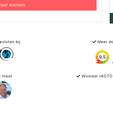
tuur wensen
sloten bij
Meer da
p maat
Winnaar IAGTO 