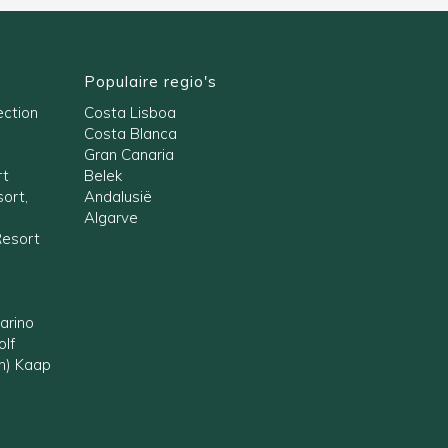
Populaire regio's
ection
Costa Lisboa
Costa Blanca
Gran Canaria
rt
Belek
ort,
Andalusië
Algarve
Resort
arino
olf
en) Kaap