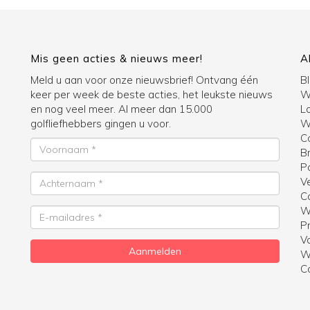
Mis geen acties & nieuws meer!
A
Meld u aan voor onze nieuwsbrief! Ontvang één
B
keer per week de beste acties, het leukste nieuws
W
en nog veel meer. Al meer dan 15.000
La
golfliefhebbers gingen u voor.
Wi
C
Voornaam
B
P
Achternaam
V
C
W
E-
Pr
mailadres
V
Aanmelden
W
C