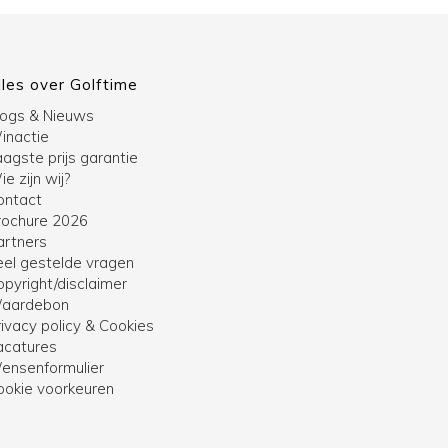
lles over Golftime
logs & Nieuws
inactie
agste prijs garantie
e zijn wij?
ontact
rochure 2026
artners
eel gestelde vragen
opyright/disclaimer
aardebon
ivacy policy & Cookies
acatures
ensenformulier
ookie voorkeuren