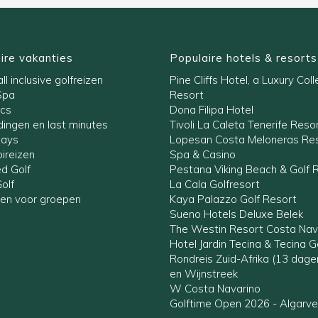
ire vakanties
Populaire hotels & resorts
ll inclusive golfreizen
Pine Cliffs Hotel, a Luxury Coll
Spa
Resort
ics
Dona Filipa Hotel
ingen en last minutes
Tivoli La Caleta Tenerife Reso
tays
Lopesan Costa Meloneras Res
ireizen
Spa & Casino
ed Golf
Pestana Viking Beach & Golf 
olf
La Cala Golfresort
zen voor groepen
Kaya Palazzo Golf Resort
Sueno Hotels Deluxe Belek
The Westin Resort Costa Nav
Hotel Jardin Tecina & Tecina G
Rondreis Zuid-Afrika (13 dag
en Wijnstreek
W Costa Navarino
Golftime Open 2026 - Algarve