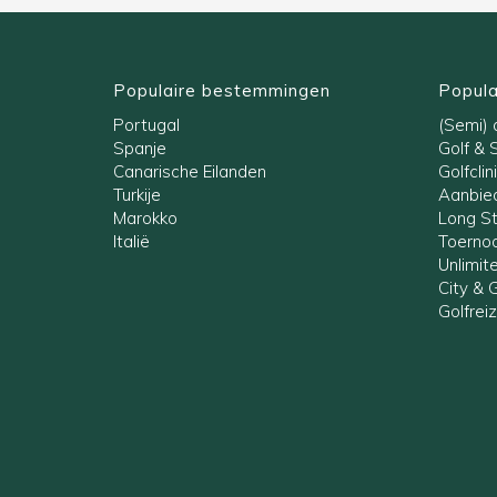
Populaire bestemmingen
Popula
Portugal
(Semi) a
Spanje
Golf & 
Canarische Eilanden
Golfclin
Turkije
Aanbied
Marokko
Long S
Italië
Toernoo
Unlimit
City & G
Golfrei