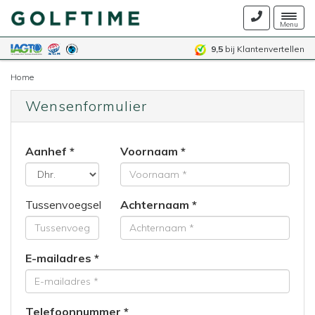
Togg
Menu
navig
9,5
bij Klantenvertellen
Home
Wensenformulier
Aanhef
Voornaam
Tussenvoegsel
Achternaam
E-mailadres
Telefoonnummer