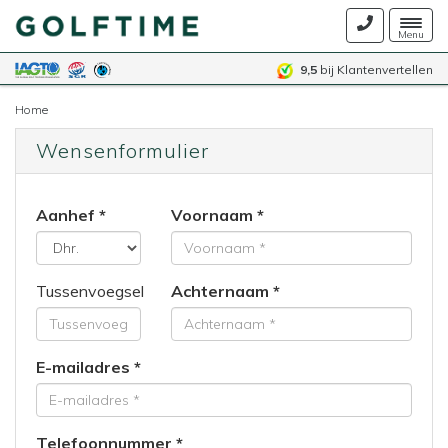
Togg
Menu
navig
9,5
bij Klantenvertellen
Home
Wensenformulier
Aanhef
Voornaam
Tussenvoegsel
Achternaam
E-mailadres
Telefoonnummer