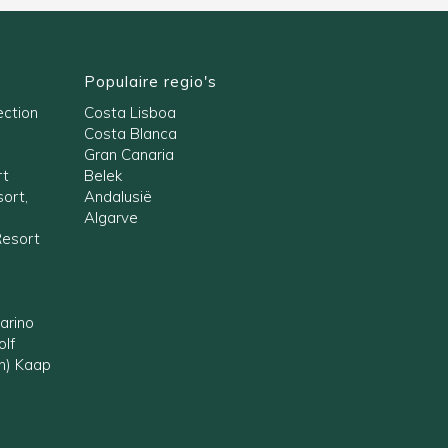
Populaire regio's
ection
Costa Lisboa
Costa Blanca
Gran Canaria
rt
Belek
ort,
Andalusië
Algarve
Resort
arino
olf
en) Kaap