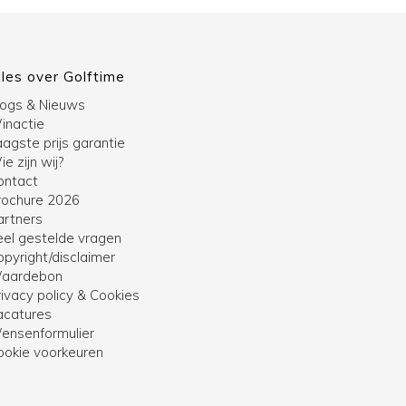
lles over Golftime
logs & Nieuws
inactie
agste prijs garantie
e zijn wij?
ontact
rochure 2026
artners
eel gestelde vragen
opyright/disclaimer
aardebon
ivacy policy & Cookies
acatures
ensenformulier
ookie voorkeuren