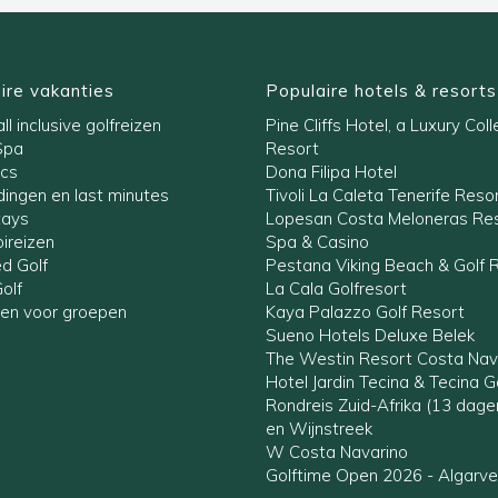
ire vakanties
Populaire hotels & resorts
ll inclusive golfreizen
Pine Cliffs Hotel, a Luxury Coll
Spa
Resort
ics
Dona Filipa Hotel
ingen en last minutes
Tivoli La Caleta Tenerife Reso
tays
Lopesan Costa Meloneras Res
ireizen
Spa & Casino
ed Golf
Pestana Viking Beach & Golf 
olf
La Cala Golfresort
zen voor groepen
Kaya Palazzo Golf Resort
Sueno Hotels Deluxe Belek
The Westin Resort Costa Nav
Hotel Jardin Tecina & Tecina G
Rondreis Zuid-Afrika (13 dag
en Wijnstreek
W Costa Navarino
Golftime Open 2026 - Algarve