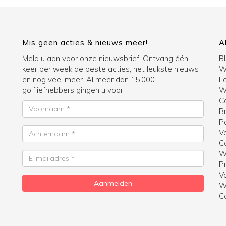
Mis geen acties & nieuws meer!
A
Meld u aan voor onze nieuwsbrief! Ontvang één
B
keer per week de beste acties, het leukste nieuws
W
en nog veel meer. Al meer dan 15.000
La
golfliefhebbers gingen u voor.
Wi
C
Voornaam
B
P
Achternaam
V
C
W
E-
Pr
mailadres
V
Aanmelden
W
C