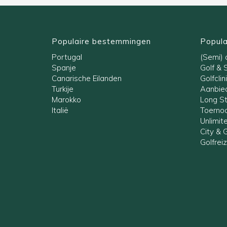
Populaire bestemmingen
Popula
Portugal
(Semi) a
Spanje
Golf & 
Canarische Eilanden
Golfclin
Turkije
Aanbied
Marokko
Long S
Italië
Toernoo
Unlimit
City & G
Golfrei