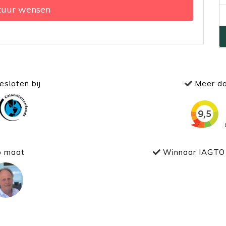
tuur wensen
sloten bij
Meer da
p maat
Winnaar IAGTO 