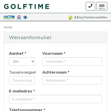
Togg
Menu
navig
9,5
bij Klantenvertellen
Home
Wensenformulier
Aanhef
Voornaam
Tussenvoegsel
Achternaam
E-mailadres
Telefoonnummer