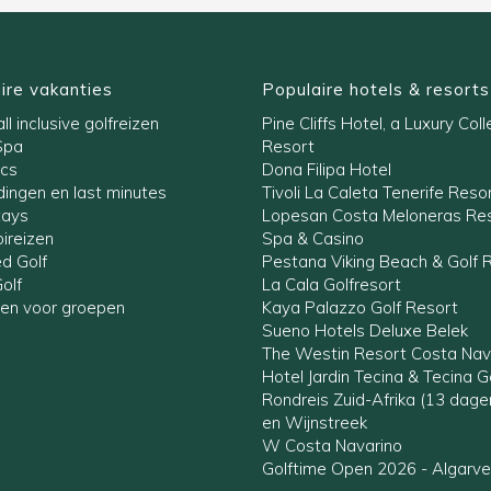
ire vakanties
Populaire hotels & resorts
ll inclusive golfreizen
Pine Cliffs Hotel, a Luxury Coll
Spa
Resort
ics
Dona Filipa Hotel
ingen en last minutes
Tivoli La Caleta Tenerife Reso
tays
Lopesan Costa Meloneras Res
ireizen
Spa & Casino
ed Golf
Pestana Viking Beach & Golf 
olf
La Cala Golfresort
zen voor groepen
Kaya Palazzo Golf Resort
Sueno Hotels Deluxe Belek
The Westin Resort Costa Nav
Hotel Jardin Tecina & Tecina G
Rondreis Zuid-Afrika (13 dag
en Wijnstreek
W Costa Navarino
Golftime Open 2026 - Algarve