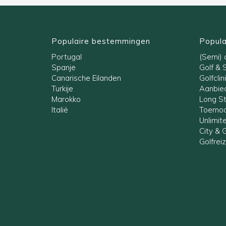
Populaire bestemmingen
Popula
Portugal
(Semi) a
Spanje
Golf & 
Canarische Eilanden
Golfclin
Turkije
Aanbied
Marokko
Long S
Italië
Toernoo
Unlimit
City & G
Golfrei