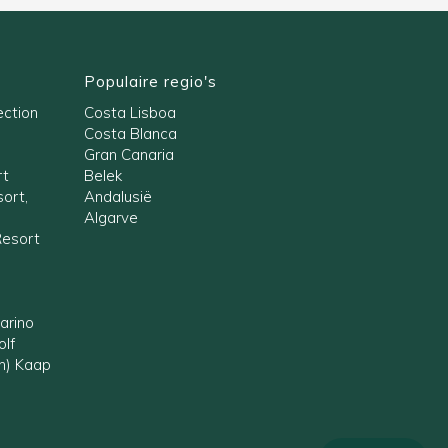
Populaire regio's
ection
Costa Lisboa
Costa Blanca
Gran Canaria
rt
Belek
ort,
Andalusië
Algarve
Resort
arino
olf
en) Kaap