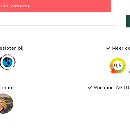
tuur wensen
sloten bij
Meer da
p maat
Winnaar IAGTO 