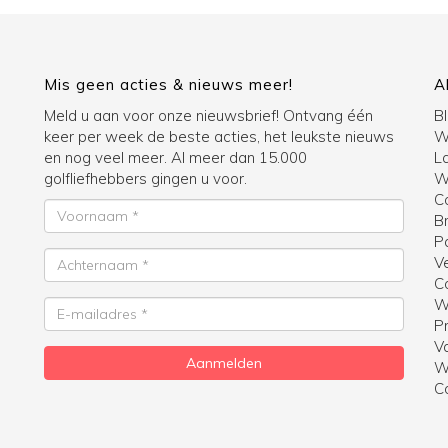
Mis geen acties & nieuws meer!
A
Meld u aan voor onze nieuwsbrief! Ontvang één
B
keer per week de beste acties, het leukste nieuws
W
en nog veel meer. Al meer dan 15.000
La
golfliefhebbers gingen u voor.
Wi
C
Voornaam
B
P
Achternaam
V
C
W
E-
Pr
mailadres
V
Aanmelden
W
C