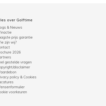
lles over Golftime
logs & Nieuws
inactie
agste prijs garantie
e zijn wij?
ontact
rochure 2026
artners
eel gestelde vragen
opyright/disclaimer
aardebon
ivacy policy & Cookies
acatures
ensenformulier
ookie voorkeuren