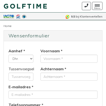
Togg
Menu
navig
9,5
bij Klantenvertellen
Home
Wensenformulier
Aanhef
Voornaam
Tussenvoegsel
Achternaam
E-mailadres
Telefoonnummer