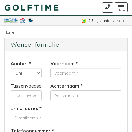
Togg
Menu
navig
9,5
bij Klantenvertellen
Home
Wensenformulier
Aanhef
Voornaam
Tussenvoegsel
Achternaam
E-mailadres
Telefoonnummer